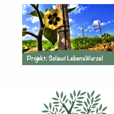
Projekt: Solawi LebensWurzel