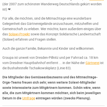
(der 2007 zum schönsten Wanderweg Deutschlands gekürt worden
ist) ❤.
Für alle, die möchten, sind die Mitmachtage eine wunderbare
Gelegenheit das Gärtnereigelände anzuschauen, mitzuhelfen und
Gemeinschaft zu erleben. Wer möchte, kann außerdem einiges über
das
Solawi-Projekt
sowie das Konzept Solidarische Landwirtschaft
(Solawi) erfahren und Fragen stellen.
Auch die ganze Familie, Bekannte und Kinder sind willkommen.
Graupa ist unweit von Dresden-Pillnitz und per Fahrrad ca. 18 km
vom Dresdner Hauptbahnhof entfernt ... in der Nähe der
Gärtnerei
ist
die Bushaltestelle Tschaikowskiplatz (Linie 83).
Die Mitglieder des Gemüseanbauteams und des Mitmachtage-
Orga-Teams freuen sich sehr, wenn weitere Solawi-Mitglieder
sowie Interessierte zum Mitgärtnern kommen. Schön wäre, wenn
alle, die zum Mitgärtnern kommen möchten, sich beim jeweiligen
Datum in die
Umfrage
eintragen würden (zwecks Planung).