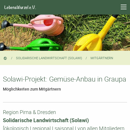
LebensWurzel e.V.
SOLIDARISCHE LANDWIRTSCHAFT (SOLAWI)
CURRENT:
MITGÄRTNERN
Solawi-Projekt: Gemüse-Anbau in Graupa
Möglichkeiten zum Mitgärtnern
Region Pirna & Dresden
Solidarische Landwirtschaft (Solawi)
[ökologisch I regional I saisonal I von allen Mitgliedern