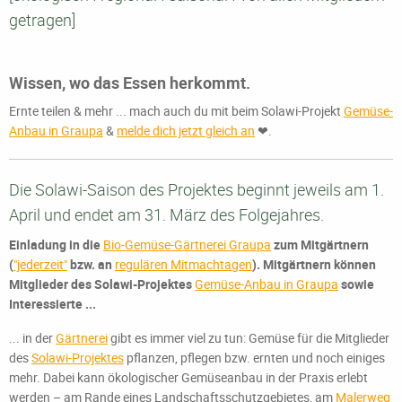
getragen]
Wissen, wo das Essen herkommt.
Ernte teilen & mehr ... mach auch du mit beim Solawi-Projekt
Gemüse-
Anbau in Graupa
&
melde dich jetzt gleich an
❤.
Die Solawi-Saison des Projektes beginnt jeweils am 1.
April und endet am 31. März des Folgejahres.
Einladung in die
Bio-Gemüse-Gärtnerei Graupa
zum Mitgärtnern
(
"jederzeit"
bzw. an
regulären Mitmachtagen
). Mitgärtnern können
Mitglieder des Solawi-Projektes
Gemüse-Anbau in Graupa
sowie
Interessierte ...
... in der
Gärtnerei
gibt es immer viel zu tun: Gemüse für die Mitglieder
des
Solawi-Projektes
pflanzen, pflegen bzw. ernten und noch einiges
mehr. Dabei kann ökologischer Gemüseanbau in der Praxis erlebt
werden – am Rande eines Landschaftsschutzgebietes, am
Malerweg