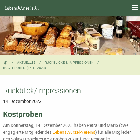
LebensWurzel e.V.
AKTUELLES
RÜCKBLICKE & IMPRESSIONEN
CURRENT:
KOSTPROBEN (14.12.2023)
Rückblick/Impressionen
14. Dezember 2023
Kostproben
Am Donnerstag, 14. Dezember 2023 haben Petra und Mario (zwei
engagierte Mitglieder des
LebensWurzel-Vereins
) für alle Mitglieder
des Solawi-Projektes Kostproben zukünftiger regionaler