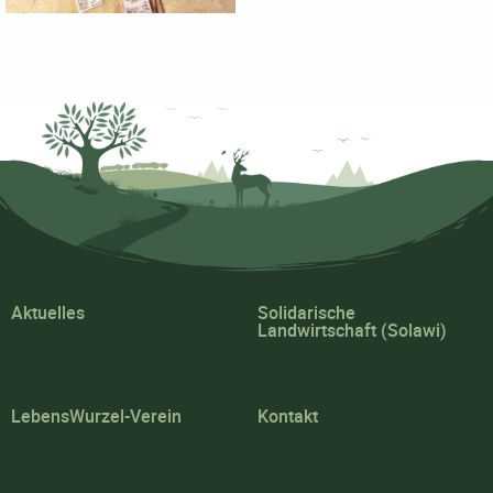
Aktuelles
Solidarische
Landwirtschaft (Solawi)
LebensWurzel-Verein
Kontakt