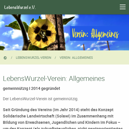
LebensWurzel e.V.
LEBENSWURZEL-VEREIN
CURRENT:
VEREIN: ALLGEMEINES
LebensWurzel-Verein: Allgemeines
gemeinnützig I 2014 gegründet
Der LebensWurzel-Verein ist gemeinnützig.
Seit Gründung des Vereins (im Jahr 2014) steht das Konzept
Solidarische Landwirtschaft (Solawi) im Zusammenhang mit
Bildung von Erwachsenen, Jugendlichen und Kindern im Fokus –
um das Konzept (als zukunftstaugliches, nicht gewinnorientiertes