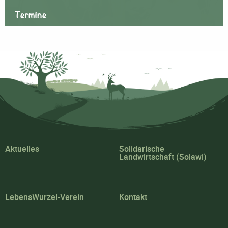
Termine
Aktuelles
Solidarische
Landwirtschaft (Solawi)
LebensWurzel-Verein
Kontakt